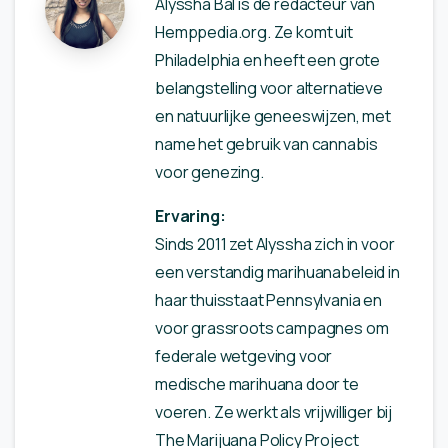
Alyssha Bal is de redacteur van
Hemppedia.org. Ze komt uit
Philadelphia en heeft een grote
belangstelling voor alternatieve
en natuurlijke geneeswijzen, met
name het gebruik van cannabis
voor genezing.
Ervaring:
Sinds 2011 zet Alyssha zich in voor
een verstandig marihuanabeleid in
haar thuisstaat Pennsylvania en
voor grassroots campagnes om
federale wetgeving voor
medische marihuana door te
voeren. Ze werkt als vrijwilliger bij
The Marijuana Policy Project