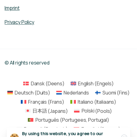
Imprint
Privacy Policy
© All rights reserved
Dansk
(
Deens
)
English
(
Engels
)
Deutsch
(
Duits
)
Nederlands
Suomi
(
Fins
)
Français
(
Frans
)
Italiano
(
Italiaans
)
日本語
(
Japans
)
Polski
(
Pools
)
Português
(
Portugees, Portugal
)
Русский
(
Russisch
)
Español
(
Spaans
)
Close
By using this website, you agree to our