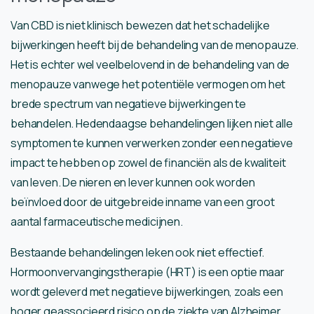
Van CBD is niet klinisch bewezen dat het schadelijke
bijwerkingen heeft bij de behandeling van de menopauze.
Het is echter wel veelbelovend in de behandeling van de
menopauze vanwege het potentiële vermogen om het
brede spectrum van negatieve bijwerkingen te
behandelen. Hedendaagse behandelingen lijken niet alle
symptomen te kunnen verwerken zonder een negatieve
impact te hebben op zowel de financiën als de kwaliteit
van leven. De nieren en lever kunnen ook worden
beïnvloed door de uitgebreide inname van een groot
aantal farmaceutische medicijnen.
Bestaande behandelingen leken ook niet effectief.
Hormoonvervangingstherapie (HRT) is een optie maar
wordt geleverd met negatieve bijwerkingen, zoals een
hoger geassocieerd risico op de ziekte van Alzheimer,