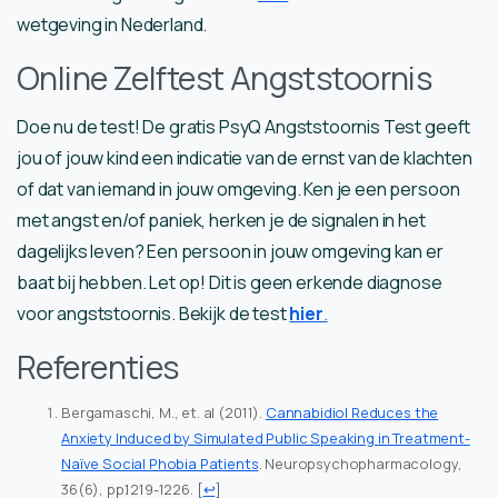
wetgeving in Nederland.
Online Zelftest Angststoornis
Doe nu de test! De gratis PsyQ Angststoornis Test geeft
jou of jouw kind een indicatie van de ernst van de klachten
of dat van iemand in jouw omgeving. Ken je een persoon
met angst en/of paniek, herken je de signalen in het
dagelijks leven? Een persoon in jouw omgeving kan er
baat bij hebben. Let op! Dit is geen erkende diagnose
voor angststoornis. Bekijk de test
hier
.
Referenties
Bergamaschi, M., et. al (2011).
Cannabidiol Reduces the
Anxiety Induced by Simulated Public Speaking in Treatment-
Naïve Social Phobia Patients
. Neuropsychopharmacology,
36(6), pp.1219-1226.
[
↩
]