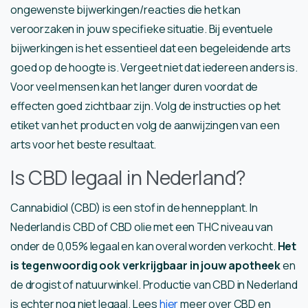
ongewenste bijwerkingen/reacties die het kan
veroorzaken in jouw specifieke situatie. Bij eventuele
bijwerkingen is het essentieel dat een begeleidende arts
goed op de hoogte is. Vergeet niet dat iedereen anders is.
Voor veel mensen kan het langer duren voordat de
effecten goed zichtbaar zijn. Volg de instructies op het
etiket van het product en volg de aanwijzingen van een
arts voor het beste resultaat.
Is CBD legaal in Nederland?
Cannabidiol (CBD) is een stof in de hennepplant. In
Nederland is CBD of CBD olie met een THC niveau van
onder de 0,05% legaal en kan overal worden verkocht.
Het
is tegenwoordig ook verkrijgbaar in jouw apotheek
en
de drogist of natuurwinkel. Productie van CBD in Nederland
is echter nog niet legaal. Lees
hier
meer over CBD en