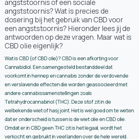
angststoornis of een sociale
angststoornis? Wat is precies de
dosering bij het gebruik van CBD voor
een angststoornis? Hieronder lees jij de
antwoorden op deze vragen. Maar wat is
CBD olie eigenlijk?
Wat is CBD (of CBD olie)? CBD is een afkorting voor
Cannabidiol. Een samengesteld bestanddeel dat
voorkomt in hennep en cannabis zonder de verdovende
en verslavende effecten die worden geassocieerd met
andere cannabissamenstellingen zoals
Tetrahydrocannabinol (THC). Deze stof zit in de
welbekende wiet of hasj joint. Het is wel goed om te weten
dat er onderscheid is tussen is de wiet olie en CBD olie.
Omdat er in CBD geen THC zit is het legaal, wordt het
verkocht en gebruikt in veel landen over de hele wereld.