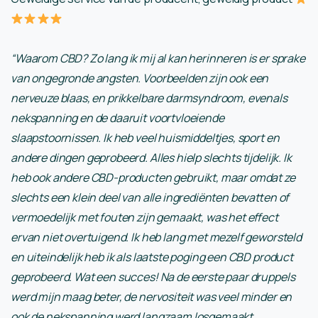
“Waarom CBD? Zo lang ik mij al kan herinneren is er sprake
van ongegronde angsten. Voorbeelden zijn ook een
nerveuze blaas, en prikkelbare darmsyndroom, evenals
nekspanning en de daaruit voortvloeiende
slaapstoornissen. Ik heb veel huismiddeltjes, sport en
andere dingen geprobeerd. Alles hielp slechts tijdelijk. Ik
heb ook andere CBD-producten gebruikt, maar omdat ze
slechts een klein deel van alle ingrediënten bevatten of
vermoedelijk met fouten zijn gemaakt, was het effect
ervan niet overtuigend. Ik heb lang met mezelf geworsteld
en uiteindelijk heb ik als laatste poging een CBD product
geprobeerd. Wat een succes! Na de eerste paar druppels
werd mijn maag beter, de nervositeit was veel minder en
ook de nekspanning werd langzaam losgemaakt.