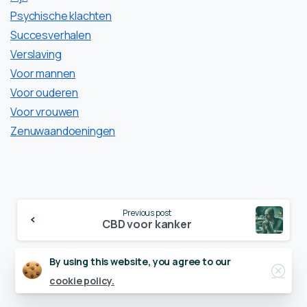
Psychische klachten
Succesverhalen
Verslaving
Voor mannen
Voor ouderen
Voor vrouwen
Zenuwaandoeningen
Continue
Previous post
Reading
CBD voor kanker
Close
By using this website, you agree to our
Next post
Basisprincipes – Wat is CBD?
cookie policy.