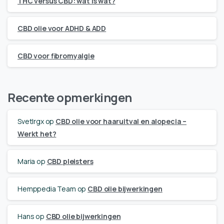
THC versus CBD: wat is wat?
CBD olie voor ADHD & ADD
CBD voor fibromyalgie
Recente opmerkingen
Svetlrgx
op
CBD olie voor haaruitval en alopecia –
Werkt het?
Maria
op
CBD pleisters
Hemppedia Team
op
CBD olie bijwerkingen
Hans
op
CBD olie bijwerkingen