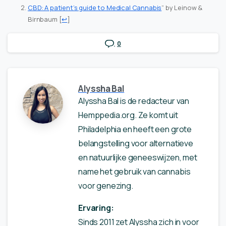
CBD: A patient’s guide to Medical Cannabis
” by Leinow &
Birnbaum
[
↩
]
0
Alyssha Bal
Alyssha Bal is de redacteur van
Hemppedia.org. Ze komt uit
Philadelphia en heeft een grote
belangstelling voor alternatieve
en natuurlijke geneeswijzen, met
name het gebruik van cannabis
voor genezing.
Ervaring:
Sinds 2011 zet Alyssha zich in voor