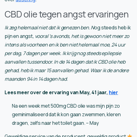
CBD olie tegen angst ervaringen
Ik zeg helemaal niet dat ik genezen ben. N
og steeds heb ik
pijn en angst
, vooral ’s avonds, het is gewoon niet meer zo
intens als voorheen en ik ben niet helemaal moe, 24 uur
per dag, 7 dagen per week. Ik krijg nog steeds epilepsie
aanvallen tussendoor. In de 14 dagen dat ik CBD olie heb
gehad, heb ik maar 15 aanvallen gehad. Waar ik de andere
maanden 94 in 14 dagen had.
Lees meer over de ervaring van May, 41 jaar,
hier
Na een week met 500mg CBD olie was mijn pijn zo
geminimaliseerd dat ik kon gaan zwemmen, kleren
dragen, zelfs naar het toilet gaan. – May
Geweldige service van de producent, geweldig product