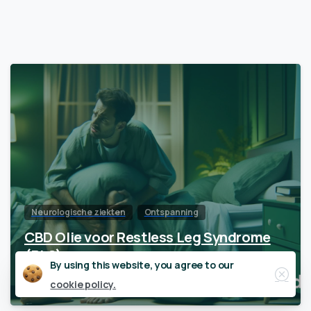
Neurologische ziekten
Ontspanning
CBD Olie voor Restless Leg Syndrome
(RLS)
Close
By using this website, you agree to our
cookie policy.
juni 4, 2019