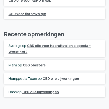
CBD olie voor ADHD & ADD
CBD voor fibromyalgie
Recente opmerkingen
Svetlrgx
op
CBD olie voor haaruitval en alopecia –
Werkt het?
Maria
op
CBD pleisters
Hemppedia Team
op
CBD olie bijwerkingen
Hans
op
CBD olie bijwerkingen