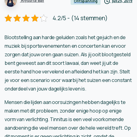
Alyssha Bal
juli 25, 2019
Ontspanning
4.2/5 - (14 stemmen)
Blootstelling aan harde geluiden zoals het gejuich en de
muziek bij sportevenementen en concerten kan ervoor
zorgen dat jouw oren gaan suizen. Als jij ooit blootgesteld
bent geweest aan dit soort lawaai, dan weet jij uit de
eerste hand hoe vervelend en afleidend het kan zijn. Stelt
je voor een scenario voor waarbij het suizen een constant
onderdeel van jouw dagelijks leven is.
Mensen die lijden aan oorsuizingen hebben dagelijks te
maken met dit probleem, zonder enige hoop op enige
vorm van verlichting. Tinnitus is een veel voorkomende
aandoening die veel mensen over de hele wereld treft. Op
dit moment is er geen verlichting in zicht, omdat de