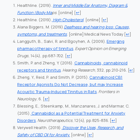
Healthline. (2019).
Inner and Middle Ear Anatomy, Diagram &
Function | Body Ma
ps
. [online]
[
↩
]
Healthline. (2019).
High Cholesterol
. [online]
[
↩
]
Alana Biggers, M. (2019).
Deafness and hearing loss: Causes,
symptoms, and treatments
. [online] Medical News Today
[
↩
]
Langguth, B., Salvi, R. and Elgoyhen, A. (2009).
Emerging
pharmacotherapy of tinnitus
.
Expert Opinion on Emerging
Drugs
, 14(4), pp.687-702.
[
↩
]
Smith, P. and Zheng, Y. (2016).
Cannabinoids, cannabinoid
receptors and tinnitus
.
Hearing Research
, 332, pp.210-216.
[
↩
]
Zheng, Y., Reid, P. and Smith, P. (2015).
Cannabinoid CB1
Receptor Agonists Do Not Decrease, but may Increase
Acoustic Trauma-Induced Tinnitus in Rats
.
Frontiers in
Neurology
, 6.
[
↩
]
Blessing, E., Steenkamp, M., Manzanares, J. and Marmar, C.
(2015).
Cannabidiol as a Potential Treatment for Anxiety
Disorders
.
Neurotherapeutics
, 12(4), pp.825-836.
[
↩
]
Verywell Health. (2019).
Discover the Uses, Research, and
Safety of CBD Oil for Anxiety
.
[online]
[
↩
]