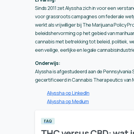
Sinds 2011 zet Alyssha zich in voor een versta
voor grassroots campagnes om federale wetg
werkt als vrijwilliger bij The Marijuana Policy 
beleidshervorming op het gebied van marihuan
cannabis met betrekking tot beleid, politiek, w
een veilige, eerlijke en legale cannabisindustri
Onderwijs:
Alyssha is afgestudeerd aan de Pennsylvania S
gecertificeerd in Cannabis Therapeutics van 
Aliyssha op LinkedIn
Aliyssha op Medium
FAQ
THC versus CBD: wat i