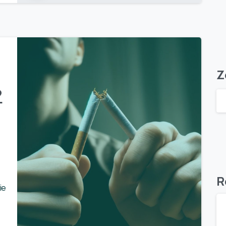
Z
?
R
ie