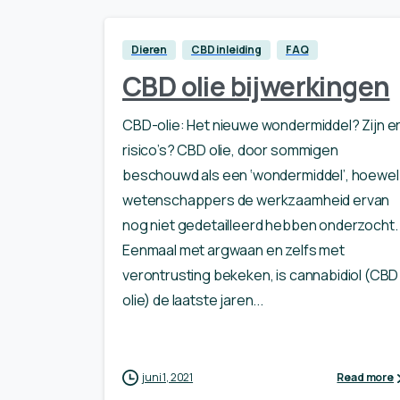
Dieren
CBD inleiding
FAQ
CBD olie bijwerkingen
CBD-olie: Het nieuwe wondermiddel? Zijn e
risico’s? CBD olie, door sommigen
beschouwd als een ‘wondermiddel’, hoewel
wetenschappers de werkzaamheid ervan
nog niet gedetailleerd hebben onderzocht.
Eenmaal met argwaan en zelfs met
verontrusting bekeken, is cannabidiol (CBD
olie) de laatste jaren...
juni 1, 2021
Read more