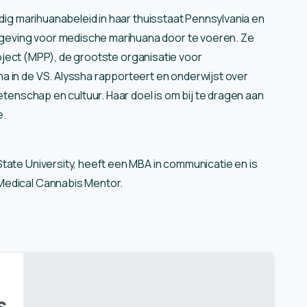
ndig marihuanabeleid in haar thuisstaat Pennsylvania en
eving voor medische marihuana door te voeren. Ze
Project (MPP), de grootste organisatie voor
a in de VS. Alyssha rapporteert en onderwijst over
etenschap en cultuur. Haar doel is om bij te dragen aan
e.
tate University, heeft een MBA in communicatie en is
Medical Cannabis Mentor.
s