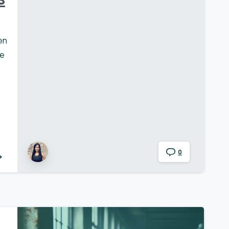
en
ke
t
0